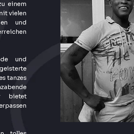
 zu einem
it vielen
nnen und
rreichen
ende und
eisterte
des tanzes
anzabende
r bietet
erpassen
n tolles