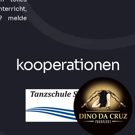
erricht,
g? melde
kooperationen