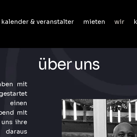
kalender & veranstalter
mieten
wir
k
über uns
aben mit
gestartet
g einen
bend mit
 uns ihre
. daraus