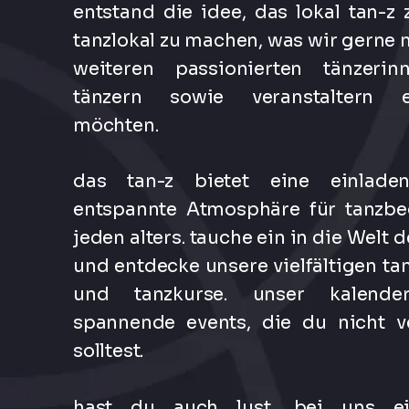
entstand die idee, das lokal tan-z
tanzlokal zu machen, was wir gerne m
weiteren passionierten tänzeri
tänzern sowie veranstaltern e
möchten.
das tan-z bietet eine einlad
entspannte Atmosphäre für tanzbeg
jeden alters. tauche ein in die Welt 
und entdecke unsere vielfältigen t
und tanzkurse. unser kalende
spannende events, die du nicht v
solltest.
hast du auch lust, bei uns ei