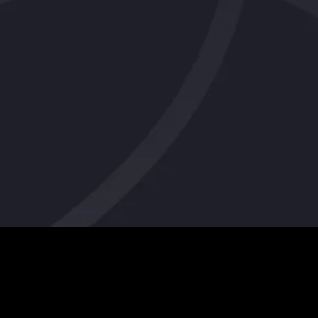
tan-z
email
telefonnummer