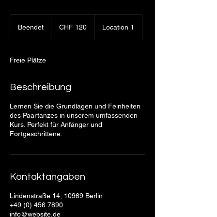
120
Schweizer
Beendet
B
CHF 120
Location 1
Franken
e
e
n
Freie Plätze
d
e
t
Beschreibung
Lernen Sie die Grundlagen und Feinheiten
des Paartanzes in unserem umfassenden
Kurs. Perfekt für Anfänger und
Fortgeschrittene.
Kontaktangaben
Lindenstraße 14, 10969 Berlin
+49 (0) 456 7890
info@website.de