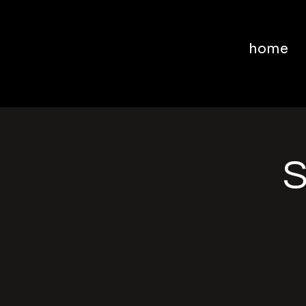
home
S