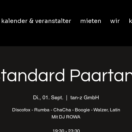
kalender & veranstalter
mieten
wir
k
tandard Paarta
Di., 01. Sept.
  |  
tan-z GmbH
Discofox - Rumba - ChaCha - Boogie - Walzer, Latin
Mit DJ ROWA
19:30 - 23:30