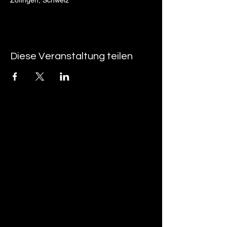
Zofingen, Schweiz
Diese Veranstaltung teilen
tan-z
email
telefonnummer
tan-z GmbH
Untere Brühlstrasse 9
CH-4800 Zofingen