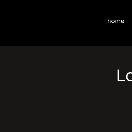
home
La