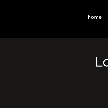
home
La