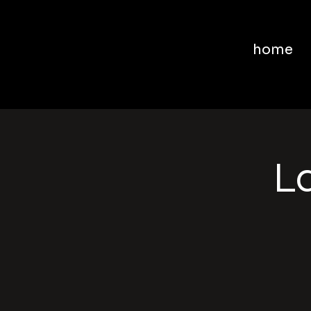
home
La