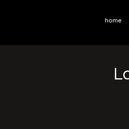
home
La