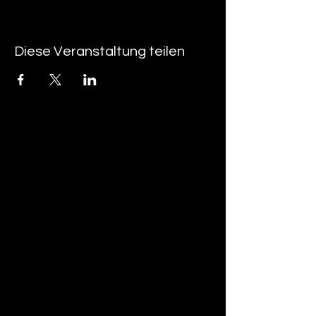
Diese Veranstaltung teilen
tan-z
email
telefonnummer
tan-z GmbH
Untere Brühlstrasse 9
CH-4800 Zofingen
gratisparkplätze rund um das trila-park
areal