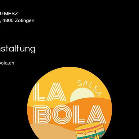
:30 MESZ
9, 4800 Zofingen
nstaltung
ola.ch