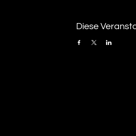
Diese Veransta
tan-z
email
telefonnummer
tan-z GmbH
Untere Brühlstrasse 9
CH-4800 Zofingen
gratisparkplätze rund um das trila-park areal