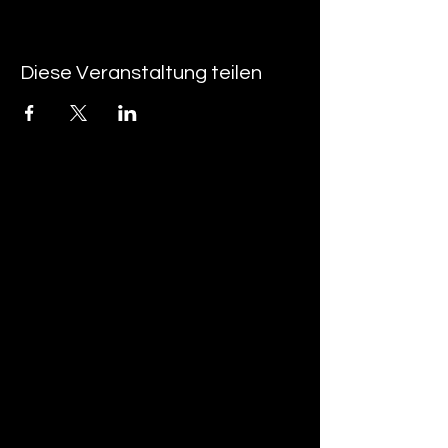
Diese Veranstaltung teilen
tan-z
email
telefonnummer
tan-z GmbH
Untere Brühlstrasse 9
CH-4800 Zofingen
gratisparkplätze rund um das trila-park
areal