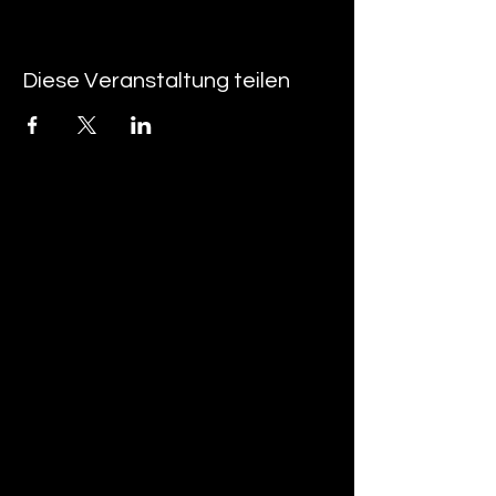
Diese Veranstaltung teilen
tan-z
email
telefonnummer
tan-z GmbH
Untere Brühlstrasse 9
CH-4800 Zofingen
gratisparkplätze rund um das trila-park
areal