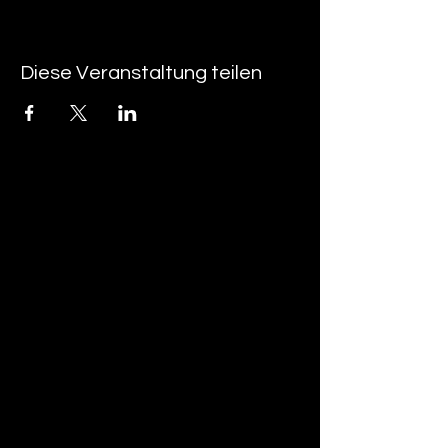
Diese Veranstaltung teilen
tan-z
email
telefonnummer
tan-z GmbH
Untere Brühlstrasse 9
CH-4800 Zofingen
gratisparkplätze rund um das trila-park
areal