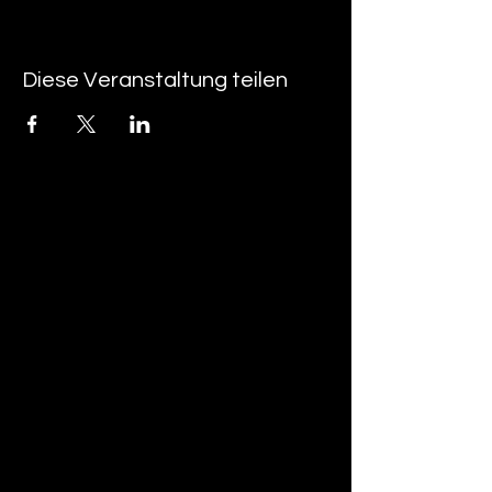
Diese Veranstaltung teilen
tan-z
email
telefonnummer
tan-z GmbH
Untere Brühlstrasse 9
CH-4800 Zofingen
gratisparkplätze rund um das trila-park
areal