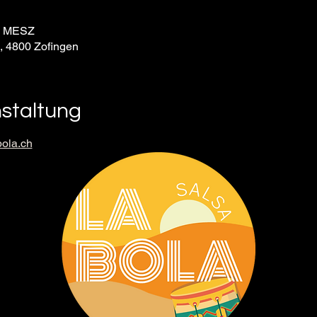
30 MESZ
9, 4800 Zofingen
nstaltung
ola.ch