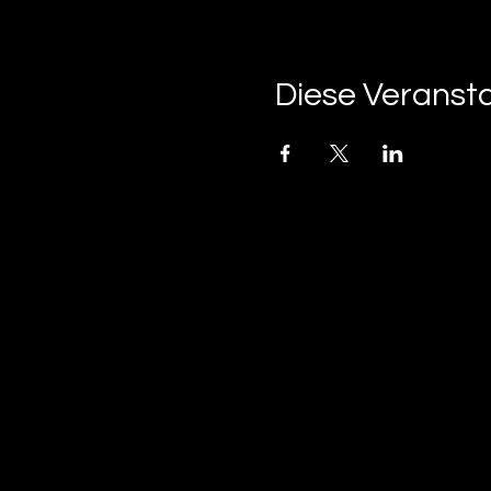
Diese Veransta
tan-z
email
telefonnummer
tan-z GmbH
Untere Brühlstrasse 9
CH-4800 Zofingen
gratisparkplätze rund um das trila-park areal