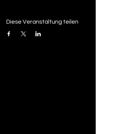
Diese Veranstaltung teilen
tan-z
email
telefonnummer
tan-z GmbH
Untere Brühlstrasse 9
CH-4800 Zofingen
gratisparkplätze rund um das trila-park
areal