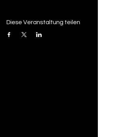
Diese Veranstaltung teilen
tan-z
email
telefonnummer
tan-z GmbH
Untere Brühlstrasse 9
CH-4800 Zofingen
gratisparkplätze rund um das trila-park
areal