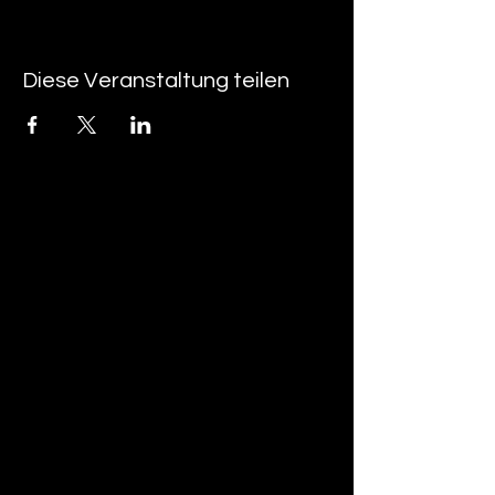
Diese Veranstaltung teilen
tan-z
email
telefonnummer
tan-z GmbH
Untere Brühlstrasse 9
CH-4800 Zofingen
gratisparkplätze rund um das trila-park
areal