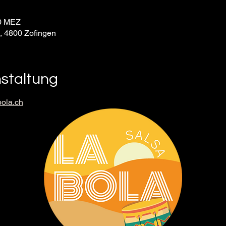
30 MEZ
9, 4800 Zofingen
nstaltung
ola.ch