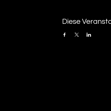
Diese Veransta
tan-z
email
telefonnummer
tan-z GmbH
Untere Brühlstrasse 9
CH-4800 Zofingen
gratisparkplätze rund um das trila-park areal