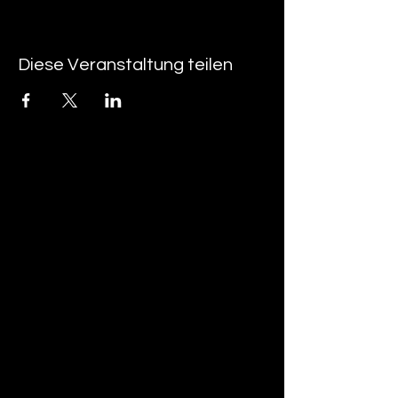
Diese Veranstaltung teilen
tan-z
email
telefonnummer
tan-z GmbH
Untere Brühlstrasse 9
CH-4800 Zofingen
gratisparkplätze rund um das trila-park
areal