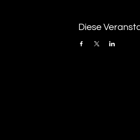
Diese Veransta
tan-z
email
telefonnummer
tan-z GmbH
Untere Brühlstrasse 9
CH-4800 Zofingen
gratisparkplätze rund um das trila-park areal