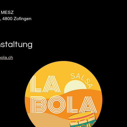
30 MESZ
9, 4800 Zofingen
nstaltung
ola.ch