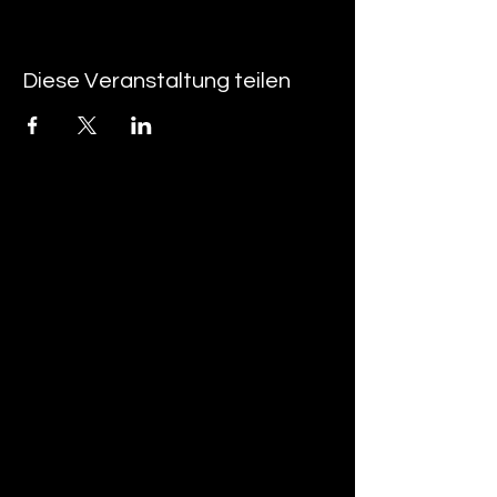
Diese Veranstaltung teilen
tan-z
email
telefonnummer
tan-z GmbH
Untere Brühlstrasse 9
CH-4800 Zofingen
gratisparkplätze rund um das trila-park
areal