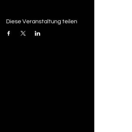
Diese Veranstaltung teilen
tan-z
email
telefonnummer
tan-z GmbH
Untere Brühlstrasse 9
CH-4800 Zofingen
gratisparkplätze rund um das trila-park
areal