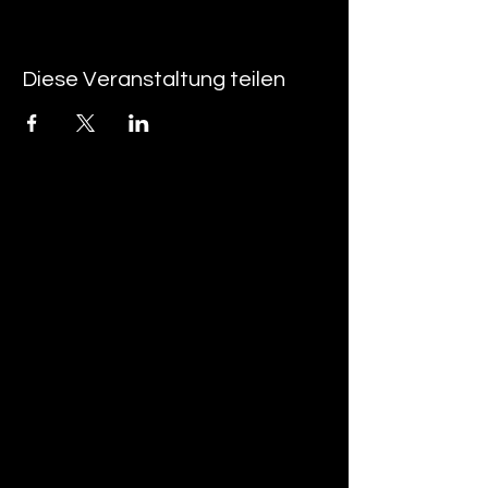
Diese Veranstaltung teilen
tan-z
email
telefonnummer
tan-z GmbH
Untere Brühlstrasse 9
CH-4800 Zofingen
gratisparkplätze rund um das trila-park
areal