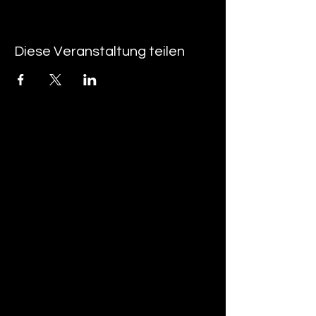
Diese Veranstaltung teilen
tan-z
email
telefonnummer
tan-z GmbH
Untere Brühlstrasse 9
CH-4800 Zofingen
gratisparkplätze rund um das trila-park
areal