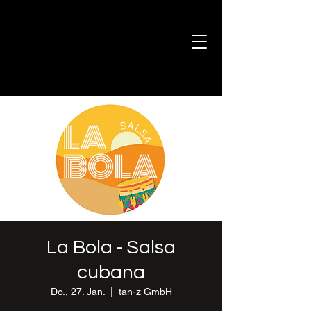
La Bola - Salsa
cubana
Do., 27. Jan.
  |  
tan-z GmbH