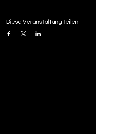
Diese Veranstaltung teilen
tan-z
email
telefonnummer
tan-z GmbH
Untere Brühlstrasse 9
CH-4800 Zofingen
gratisparkplätze rund um das trila-park
areal