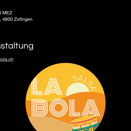
30 MEZ
9, 4800 Zofingen
nstaltung
ola.ch