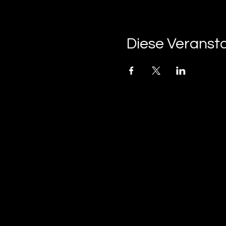
Diese Veransta
tan-z
email
telefonnummer
tan-z GmbH
Untere Brühlstrasse 9
CH-4800 Zofingen
gratisparkplätze rund um das trila-park areal