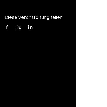
Diese Veranstaltung teilen
tan-z
email
telefonnummer
tan-z GmbH
Untere Brühlstrasse 9
CH-4800 Zofingen
gratisparkplätze rund um das trila-park
areal