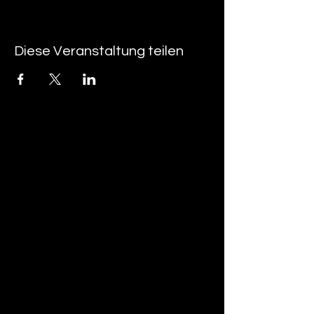
Diese Veranstaltung teilen
tan-z
email
telefonnummer
tan-z GmbH
Untere Brühlstrasse 9
CH-4800 Zofingen
gratisparkplätze rund um das trila-park
areal