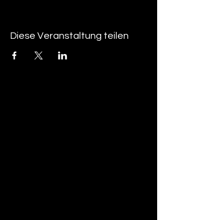
Diese Veranstaltung teilen
tan-z
email
telefonnummer
tan-z GmbH
Untere Brühlstrasse 9
CH-4800 Zofingen
gratisparkplätze rund um das trila-park
areal