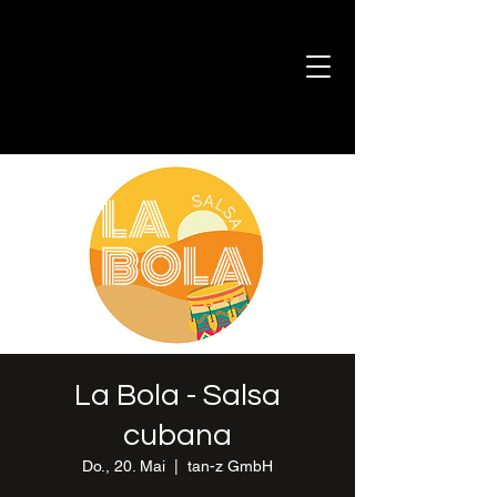
La Bola - Salsa
cubana
Do., 20. Mai
  |  
tan-z GmbH