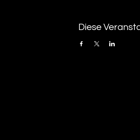
Diese Veransta
tan-z
email
telefonnummer
tan-z GmbH
Untere Brühlstrasse 9
CH-4800 Zofingen
gratisparkplätze rund um das trila-park areal