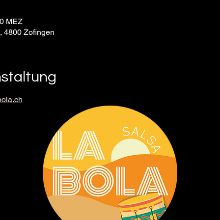
30 MEZ
9, 4800 Zofingen
nstaltung
ola.ch