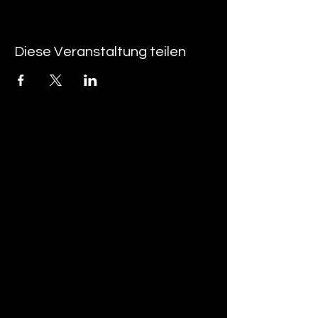
Diese Veranstaltung teilen
tan-z
email
telefonnummer
tan-z GmbH
Untere Brühlstrasse 9
CH-4800 Zofingen
gratisparkplätze rund um das trila-park
areal