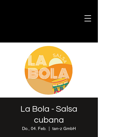
La Bola - Salsa
cubana
Do., 04. Feb.
  |  
tan-z GmbH