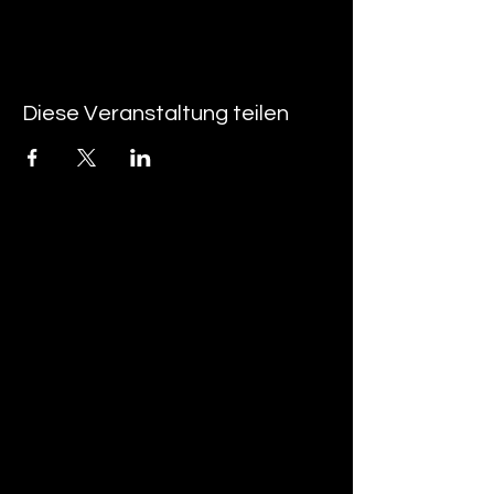
Diese Veranstaltung teilen
tan-z
email
telefonnummer
tan-z GmbH
Untere Brühlstrasse 9
CH-4800 Zofingen