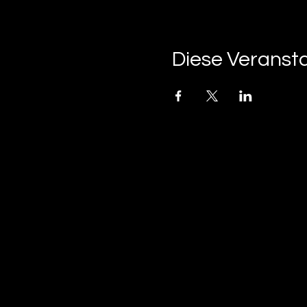
Diese Veransta
tan-z
email
telefonnummer
tan-z GmbH
Untere Brühlstrasse 9
CH-4800 Zofingen
gratisparkplätze rund um das trila-park areal