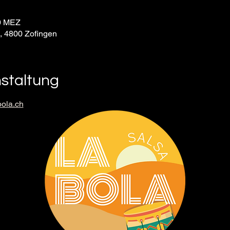
30 MEZ
9, 4800 Zofingen
nstaltung
ola.ch