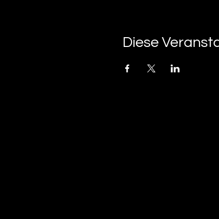
Diese Veransta
tan-z
email
telefonnummer
tan-z GmbH
Untere Brühlstrasse 9
CH-4800 Zofingen
gratisparkplätze rund um das trila-park areal