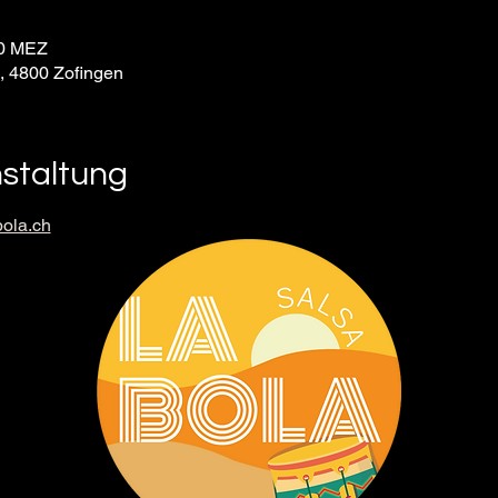
30 MEZ
9, 4800 Zofingen
nstaltung
ola.ch