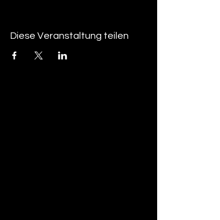
Diese Veranstaltung teilen
tan-z
email
telefonnummer
tan-z GmbH
Untere Brühlstrasse 9
CH-4800 Zofingen
gratisparkplätze rund um das trila-park
areal