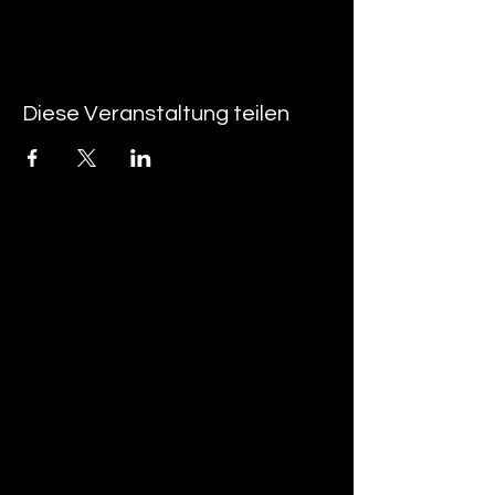
Diese Veranstaltung teilen
tan-z
email
telefonnummer
tan-z GmbH
Untere Brühlstrasse 9
CH-4800 Zofingen