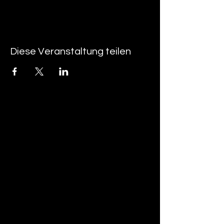
Diese Veranstaltung teilen
tan-z
email
telefonnummer
tan-z GmbH
Untere Brühlstrasse 9
CH-4800 Zofingen