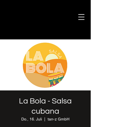
La Bola - Salsa
cubana
Do., 16. Juli
  |  
tan-z GmbH