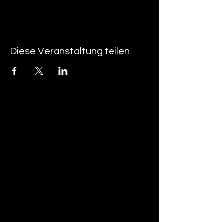
Diese Veranstaltung teilen
tan-z
email
telefonnummer
tan-z GmbH
Untere Brühlstrasse 9
CH-4800 Zofingen