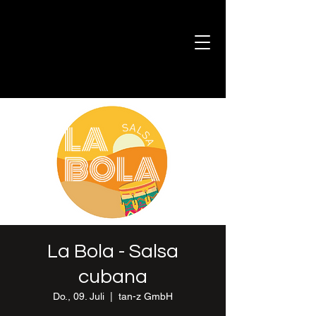
La Bola - Salsa
cubana
Do., 09. Juli
  |  
tan-z GmbH