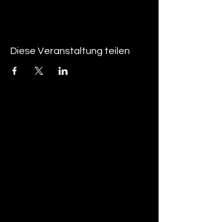
Diese Veranstaltung teilen
tan-z
email
telefonnummer
tan-z GmbH
Untere Brühlstrasse 9
CH-4800 Zofingen