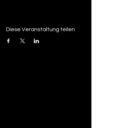
Diese Veranstaltung teilen
tan-z
email
telefonnummer
tan-z GmbH
Untere Brühlstrasse 9
CH-4800 Zofingen