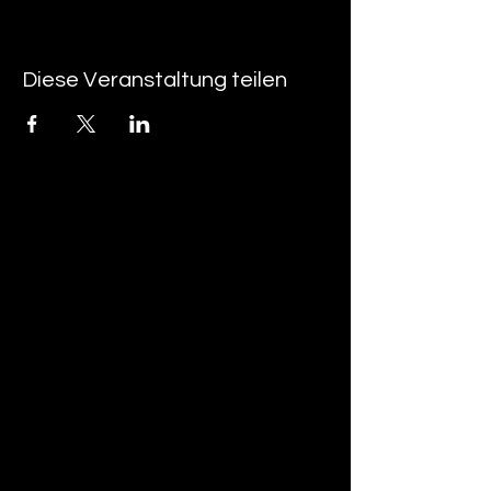
Diese Veranstaltung teilen
tan-z
email
telefonnummer
tan-z GmbH
Untere Brühlstrasse 9
CH-4800 Zofingen
gratisparkplätze rund um das trila-park
areal