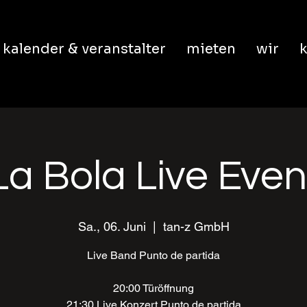
kalender & veranstalter
mieten
wir
k
La Bola Live Even
Sa., 06. Juni
  |  
tan-z GmbH
Live Band Punto de partida
20:00 Türöffnung
21:30 Live Konzert Punto de partida