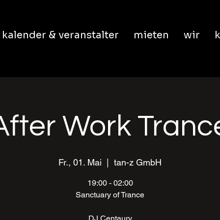
kalender & veranstalter
mieten
wir
k
After Work Tranc
Fr., 01. Mai
  |  
tan-z GmbH
19:00 - 02:00
Sanctuary of Trance
DJ Centaury