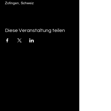
Zofingen, Schweiz
Diese Veranstaltung teilen
tan-z
email
telefonnummer
tan-z GmbH
Untere Brühlstrasse 9
CH-4800 Zofingen