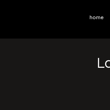
home
La