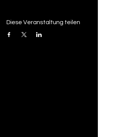
Diese Veranstaltung teilen
tan-z
email
telefonnummer
tan-z GmbH
Untere Brühlstrasse 9
CH-4800 Zofingen
gratisparkplätze rund um das trila-park
areal