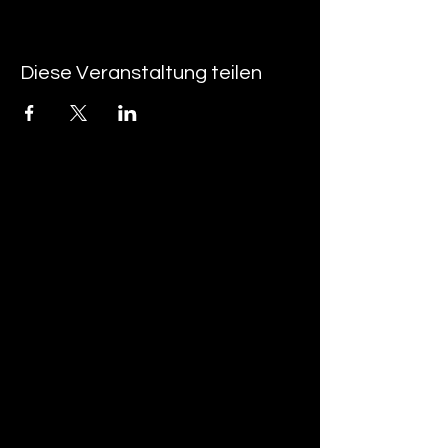
Diese Veranstaltung teilen
tan-z
email
telefonnummer
tan-z GmbH
Untere Brühlstrasse 9
CH-4800 Zofingen
gratisparkplätze rund um das trila-park
areal